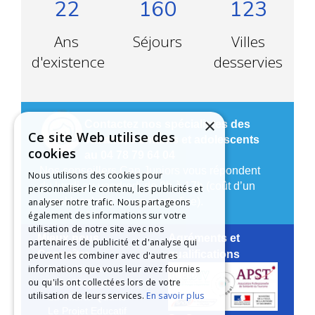
22
160
123
Ans
Séjours
Villes
d'existence
desservies
×
Contactez nos spécialistes des
Ce site Web utilise des
vacances enfants et adolescents
cookies
au 04 78 79 64 04
Nos conseillers Cap Juniors vous répondent
Nous utilisons des cookies pour
du lundi au vendredi de 9h à 17h (coût d’un
personnaliser le contenu, les publicités et
appel local depuis un poste fixe).
analyser notre trafic. Nous partageons
également des informations sur votre
utilisation de notre site avec nos
Mieux nous
Agréments et
partenaires de publicité et d'analyse qui
Connaître
qualifications
peuvent les combiner avec d'autres
informations que vous leur avez fournies
Notre Histoire
ou qu'ils ont collectées lors de votre
Notre Engagement
utilisation de leurs services.
En savoir plus
La Charte Qualité
Le Projet Educatif