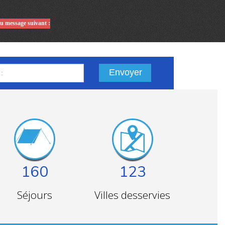
du message suivant :
Envoyer
160
123
Séjours
Villes desservies