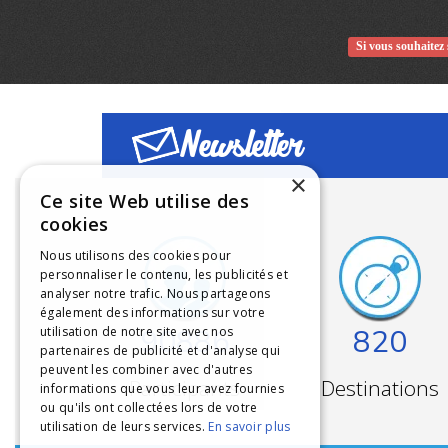
Si vous souhaitez 
Newsletter
×
Ce site Web utilise des
cookies
Nous utilisons des cookies pour
personnaliser le contenu, les publicités et
analyser notre trafic. Nous partageons
également des informations sur votre
90886
820
utilisation de notre site avec nos
partenaires de publicité et d'analyse qui
peuvent les combiner avec d'autres
Participants
Destinations
informations que vous leur avez fournies
ou qu'ils ont collectées lors de votre
utilisation de leurs services.
En savoir plus