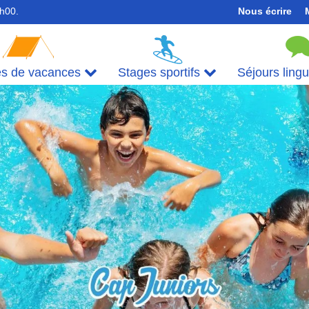
7h00.
Nous écrire
es de vacances
Stages sportifs
Séjours ling