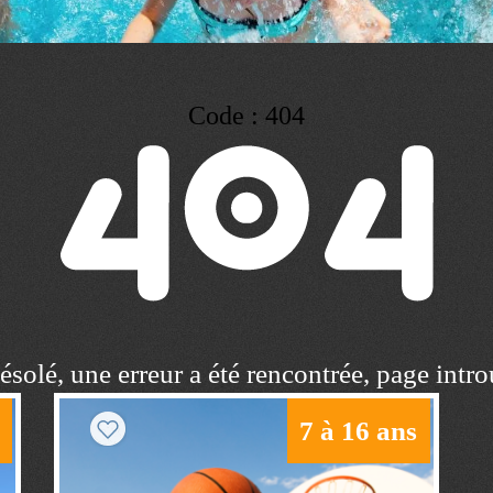
Code : 404
solé, une erreur a été rencontrée, page intr
7 à 16 ans