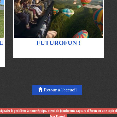
U
FUTUROFUN !
Retour à l'accueil
signaler le problème à notre équipe, merci de joindre une capture d'écran ou une copie 
Not Found