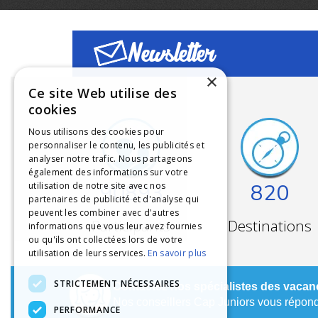
Newsletter
×
Ce site Web utilise des
cookies
Nous utilisons des cookies pour
personnaliser le contenu, les publicités et
analyser notre trafic. Nous partageons
également des informations sur votre
90893
820
utilisation de notre site avec nos
partenaires de publicité et d'analyse qui
peuvent les combiner avec d'autres
Participants
Destinations
informations que vous leur avez fournies
ou qu'ils ont collectées lors de votre
utilisation de leurs services.
En savoir plus
STRICTEMENT NÉCESSAIRES
Contactez nos spécialistes des vacanc
Nos conseillers Cap Juniors vous réponde
PERFORMANCE