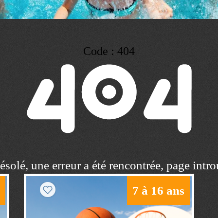
Code : 404
solé, une erreur a été rencontrée, page intr
7 à 16 ans