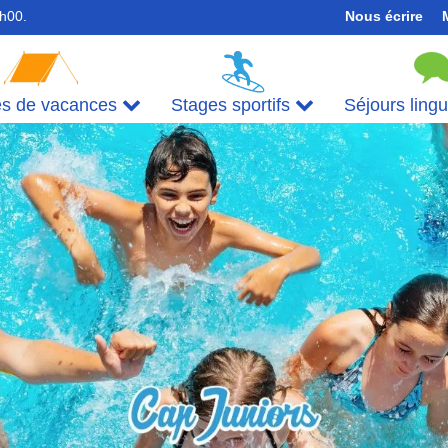
7h00.
Nous écrire
es de vacances
Stages sportifs
Séjours ling