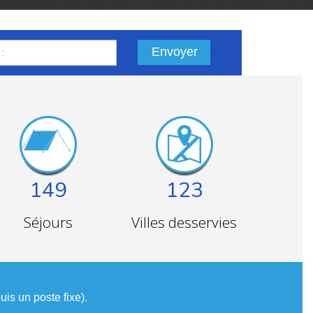
Envoyer
149
123
Séjours
Villes desservies
is un poste fixe).