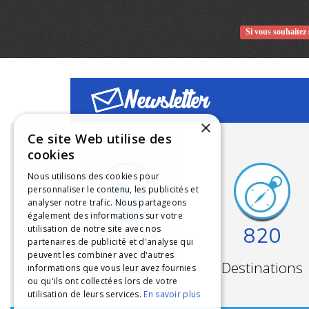
Si vous souhaitez 
Newsletter
×
Ce site Web utilise des
cookies
Nous utilisons des cookies pour
personnaliser le contenu, les publicités et
analyser notre trafic. Nous partageons
également des informations sur votre
90893
820
utilisation de notre site avec nos
partenaires de publicité et d'analyse qui
peuvent les combiner avec d'autres
Participants
Destinations
informations que vous leur avez fournies
ou qu'ils ont collectées lors de votre
utilisation de leurs services.
En savoir plus