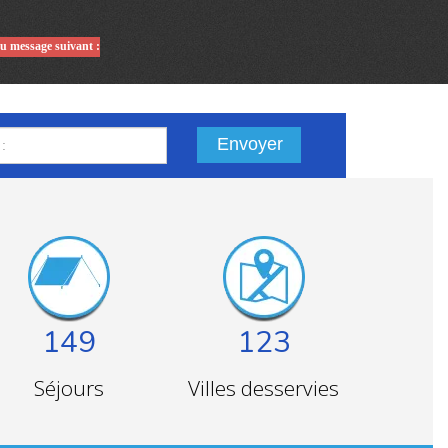
du message suivant :
Envoyer
149
123
Séjours
Villes desservies