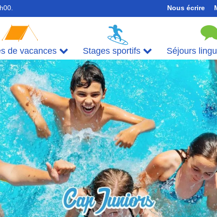
7h00.
Nous écrire
es de vacances
Stages sportifs
Séjours ling