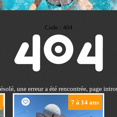
Code : 404
solé, une erreur a été rencontrée, page intr
7 à 14 ans