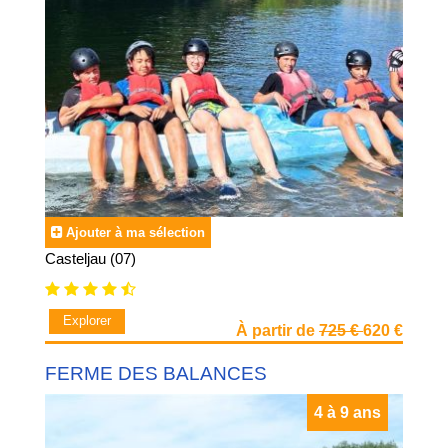
Ajouter à ma sélection
Casteljau (07)
Explorer
À partir de
725 €
620 €
FERME DES BALANCES
4 à 9 ans