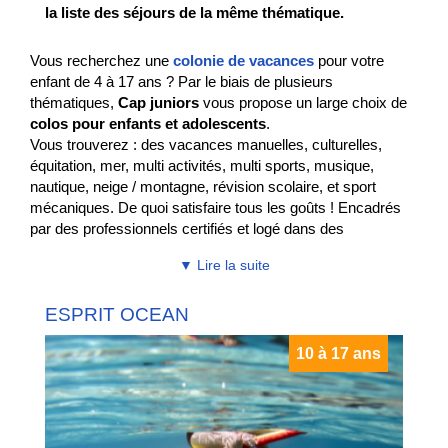
la liste des séjours de la même thématique.
Vous recherchez une
colonie de vacances
pour votre
enfant de 4 à 17 ans ? Par le biais de plusieurs
thématiques,
Cap juniors
vous propose un large choix de
colos pour enfants et adolescents
.
Vous trouverez : des vacances manuelles, culturelles,
équitation, mer, multi activités, multi sports, musique,
nautique, neige / montagne, révision scolaire, et sport
mécaniques. De quoi satisfaire tous les goûts ! Encadrés
par des professionnels certifiés et logé dans des
hébergements au cœur de la nature, vos enfants pourront
▼ Lire la suite
profiter pleinement de leur séjour.
Colonie de vacances estivales
ESPRIT OCEAN
Cet été, une joyeuse colonie de vacances accueille des
10 à 17 ans
enfants âgés de 8 à 12 ans, prêts à vivre une aventure
mémorable. Au cœur d'une nature verdoyante, les rires et
les cris de joie résonnent chaque jour.
Au programme : jeux de plein air, chasses au trésor,