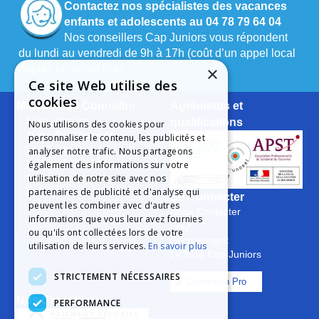
Contactez nos spécialistes des vacances
enfants et adolescents au 04 78 79 64 04
Nos conseillers Cap Juniors vous répondent
du lundi au vendredi de 9h à 17h (coût d’un appel local
×
depuis un poste fixe).
Ce site Web utilise des
cookies
Mieux nous Connaître
Agréments et
Notre Histoire
qualifications
Nous utilisons des cookies pour
Notre Engagement
personnaliser le contenu, les publicités et
La Charte Qualité
analyser notre trafic. Nous partageons
Le Projet Educatif
également des informations sur votre
utilisation de notre site avec nos
Les Aides Possibles
partenaires de publicité et d'analyse qui
Les Groupes
Se Connecter
peuvent les combiner avec d'autres
Nous Contacter
informations que vous leur avez fournies
FAQ
ou qu'ils ont collectées lors de votre
Recrutement
utilisation de leurs services.
En savoir plus
Le Blog Cap Juniors
STRICTEMENT NÉCESSAIRES
Connexion Pro
Nos Garanties
PERFORMANCE