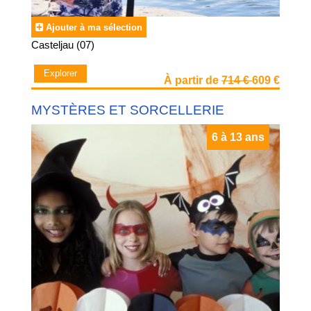
Ajouter à ma sélection
Casteljau (07)
Explorer
À partir de
714 €
609 €
MYSTÈRES ET SORCELLERIE
6 à 13 ans