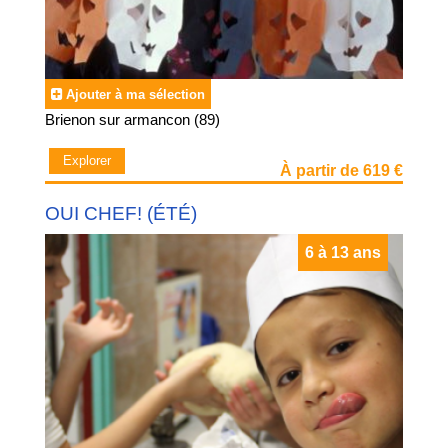
Ajouter à ma sélection
Brienon sur armancon (89)
Explorer
À partir de 619 €
OUI CHEF! (ÉTÉ)
6 à 13 ans