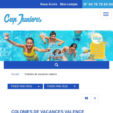
N° 04 78 79 64 04
Nous écrire
Mon compte
Nav
Accueil
Colonies de vacances valence
TRIER PAR PRIX
TRIER PAR ÂGE
COLONIES DE VACANCES VALENCE