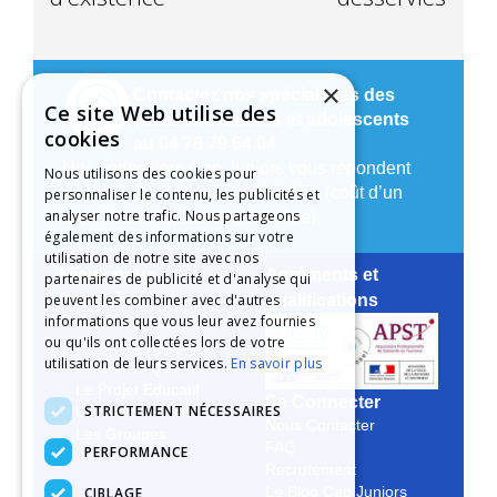
×
Contactez nos spécialistes des
Ce site Web utilise des
vacances enfants et adolescents
cookies
au 04 78 79 64 04
Nos conseillers Cap Juniors vous répondent
Nous utilisons des cookies pour
du lundi au vendredi de 9h à 17h (coût d’un
personnaliser le contenu, les publicités et
analyser notre trafic. Nous partageons
appel local depuis un poste fixe).
également des informations sur votre
utilisation de notre site avec nos
Mieux nous
Agréments et
partenaires de publicité et d'analyse qui
peuvent les combiner avec d'autres
Connaître
qualifications
informations que vous leur avez fournies
Notre Histoire
ou qu'ils ont collectées lors de votre
Notre Engagement
utilisation de leurs services.
En savoir plus
La Charte Qualité
Le Projet Educatif
Se Connecter
STRICTEMENT NÉCESSAIRES
Les Aides Possibles
Nous Contacter
Les Groupes
FAQ
PERFORMANCE
Recrutement
CIBLAGE
Le Blog Cap Juniors