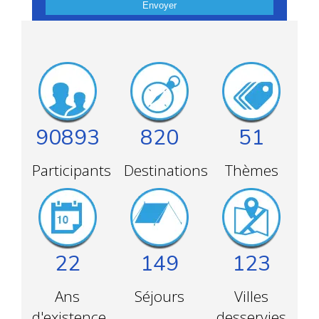
Envoyer
90893
820
51
Participants
Destinations
Thèmes
22
149
123
Ans
Séjours
Villes
d'existence
desservies