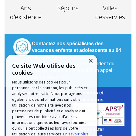
Ans
Séjours
Villes
d'existence
desservies
Contactez nos spécialistes des
vacances enfants et adolescents au 04
78 79 64 04
×
Nos conseillers Cap Juniors vous répondent du
Ce site Web utilise des
lundi au vendredi de 9h à 17h (coût d’un appel
cookies
local depuis un poste fixe).
Nous utilisons des cookies pour
personnaliser le contenu, les publicités et
Mieux nous Connaître
Agréments et
analyser notre trafic. Nous partageons
également des informations sur votre
Notre Histoire
qualifications
utilisation de notre site avec nos
Notre Engagement
partenaires de publicité et d'analyse qui
La Charte Qualité
peuvent les combiner avec d'autres
Le Projet Educatif
informations que vous leur avez fournies
Les Aides Possibles
ou qu'ils ont collectées lors de votre
Se Connecter
Les Groupes
utilisation de leurs services.
En savoir plus
Nous Contacter