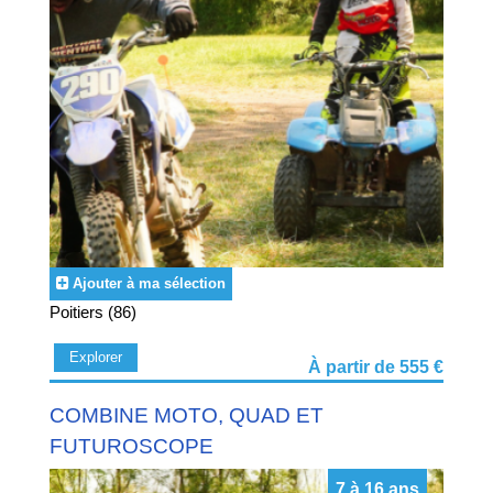
Au cœur d’un environnement naturel de qualité, les jeunes
profiteront également des joies du camping, de la baignade,
de nombreux moments de partage et de complicité, de
détente et de découverte au cours de nombreuses activités
de plein air. Sans oublier les soirées et veillées organisées
par les animateurs. Si votre enfant partage cette passion
avec ses amis, il est possible de les inscrire en même
temps ! Il vous suffit de le notifier.
Pour les amoureux du sport toute catégories confondues,
Cap Juniors propose des
colonies de vacances multi sport
pour des vacances sur vitaminées.
Ajouter à ma sélection
Poitiers (86)
Explorer
À partir de 555 €
COMBINE MOTO, QUAD ET
FUTUROSCOPE
7 à 16 ans