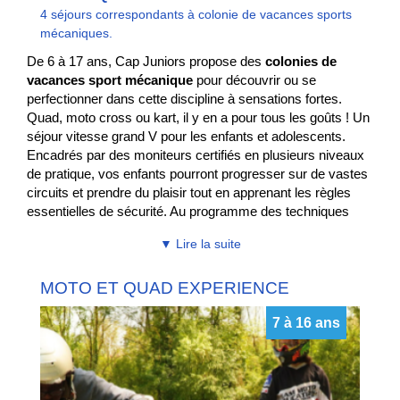
4 séjours correspondants à colonie de vacances sports
mécaniques.
De 6 à 17 ans, Cap Juniors propose des
colonies de
vacances sport mécanique
pour découvrir ou se
perfectionner dans cette discipline à sensations fortes.
Quad, moto cross ou kart, il y en a pour tous les goûts ! Un
séjour vitesse grand V pour les enfants et adolescents.
Encadrés par des moniteurs certifiés en plusieurs niveaux
de pratique, vos enfants pourront progresser sur de vastes
circuits et prendre du plaisir tout en apprenant les règles
essentielles de sécurité. Au programme des techniques
essentielles à tout bon pilote : prise en main de l'engin,
▼ Lire la suite
maîtrise, passage des vitesses, accélération, freinage,
franchissement, entretien courant de la machine mais,
MOTO ET QUAD EXPERIENCE
aussi respect d’autrui et de l’environnement.
Des challenges et des sorties dynamiseront le séjour et
7 à 16 ans
certaines options peuvent être ajoutées comme des sorties
culturelles, des cours d’anglais et des packs photos
souvenirs. Si votre enfant est passionné tant par la moto
que par le quad, il est possible de lui offrir un stage combiné
où il sera formé sur les deux machines.