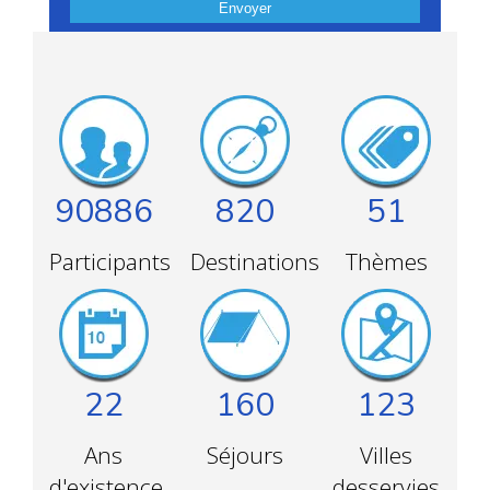
Envoyer
90886
820
51
Participants
Destinations
Thèmes
22
160
123
Ans
Séjours
Villes
d'existence
desservies