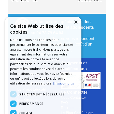
×
Contactez nos spécialistes des
Ce site Web utilise des
vacances enfants et adolescents
cookies
au 04 78 79 64 04
Nos conseillers Cap Juniors vous répondent
Nous utilisons des cookies pour
du lundi au vendredi de 9h à 17h (coût d’un
personnaliser le contenu, les publicités et
analyser notre trafic. Nous partageons
appel local depuis un poste fixe).
également des informations sur votre
utilisation de notre site avec nos
Mieux nous
Agréments et
partenaires de publicité et d'analyse qui
peuvent les combiner avec d'autres
Connaître
qualifications
informations que vous leur avez fournies
Notre Histoire
ou qu'ils ont collectées lors de votre
Notre Engagement
utilisation de leurs services.
En savoir plus
La Charte Qualité
Le Projet Educatif
Se Connecter
STRICTEMENT NÉCESSAIRES
Les Aides Possibles
Nous Contacter
Les Groupes
FAQ
PERFORMANCE
Recrutement
CIBLAGE
Le Blog Cap Juniors