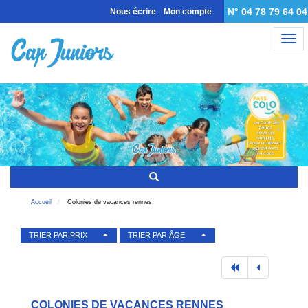
N° 04 78 79 64 04
Nous écrire
Mon compte
Nav
Accueil
Colonies de vacances rennes
TRIER PAR PRIX
TRIER PAR ÂGE
COLONIES DE VACANCES RENNES