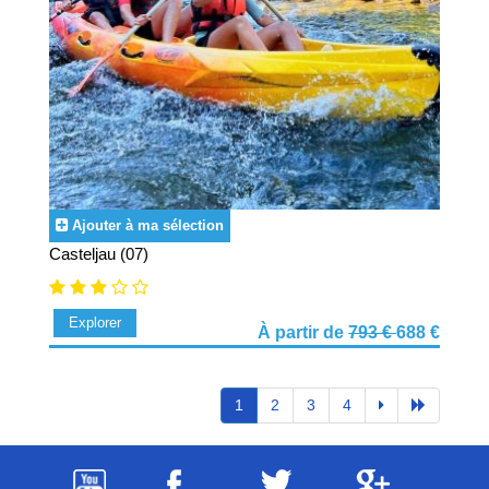
Ajouter à ma sélection
Casteljau (07)
Explorer
À partir de
793 €
688 €
1
2
3
4