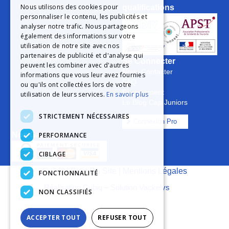
Notre Histoire
Nous utilisons des cookies pour
qualifications
personnaliser le contenu, les publicités et
Notre Engagement
analyser notre trafic. Nous partageons
La Charte Qualité
également des informations sur votre
Le Projet Educatif
utilisation de notre site avec nos
Les Aides Possibles
partenaires de publicité et d'analyse qui
Les Groupes
Se Connecter
peuvent les combiner avec d'autres
Nous Contacter
informations que vous leur avez fournies
FAQ
ou qu'ils ont collectées lors de votre
Recrutement
utilisation de leurs services.
En savoir plus
Le Blog Cap Juniors
STRICTEMENT NÉCESSAIRES
Connexion Pro
Nos Garanties
PERFORMANCE
CIBLAGE
C.G.V
|
Plan Du Site
|
Mentions Légales
FONCTIONNALITÉ
Réalisation Cubiq
–
Solution Vackelys
NON CLASSIFIÉS
ACCEPTER TOUT
REFUSER TOUT