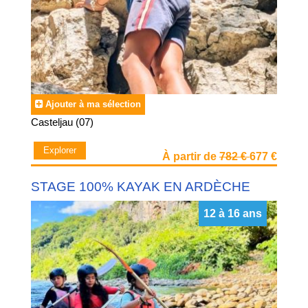
Ajouter à ma sélection
Casteljau (07)
Explorer
À partir de
782 €
677 €
STAGE 100% KAYAK EN ARDÈCHE
12 à 16 ans