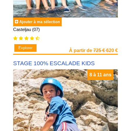
Ajouter à ma sélection
Casteljau (07)
Explorer
À partir de
725 €
620 €
STAGE 100% ESCALADE KIDS
8 à 11 ans