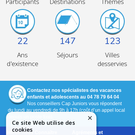
Participants
Destinations
Thèmes
22
147
123
Ans
Séjours
Villes
d'existence
desservies
Contactez nos spécialistes des vacances
enfants et adolescents au 04 78 79 64 04
Nos conseillers Cap Juniors vous répondent
du lundi au vendredi de 9h à 17h (coût d’un appel local
×
depuis un poste fixe).
Ce site Web utilise des
cookies
Mieux nous Connaître
Agréments et