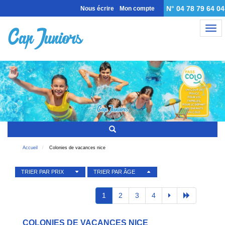
N° 04 78 79 64 04
Nous écrire
Mon compte
Nav
Accueil
Colonies de vacances nice
TRIER PAR PRIX
TRIER PAR ÂGE
1
2
3
4
COLONIES DE VACANCES NICE