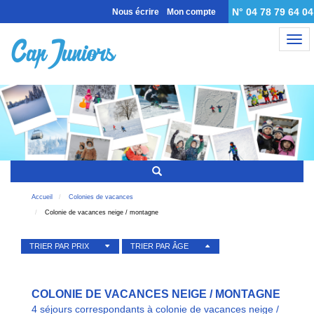
N° 04 78 79 64 04
Nous écrire
Mon compte
Nav
Accueil
Colonies de vacances
Colonie de vacances neige / montagne
TRIER PAR PRIX
TRIER PAR ÂGE
COLONIE DE VACANCES NEIGE / MONTAGNE
4 séjours correspondants à colonie de vacances neige /