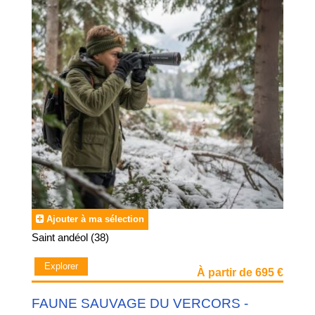
station de ski dans des villages de montagne en
altitude
. Au choix des destinations, les
Alpes
ou les
Pyrénées
.
Cap Juniors fourni le décor, la montagne, les activités. Les
enfants écriront l'histoire.
Et si toi aussi tu veux
passer ton Ourson, ton Flocon ou ta
1ère Etoile
, alors inscris toi vite.
"La neige… ça te gagne !"
Ajouter à ma sélection
Saint andéol (38)
Explorer
À partir de 695 €
FAUNE SAUVAGE DU VERCORS -