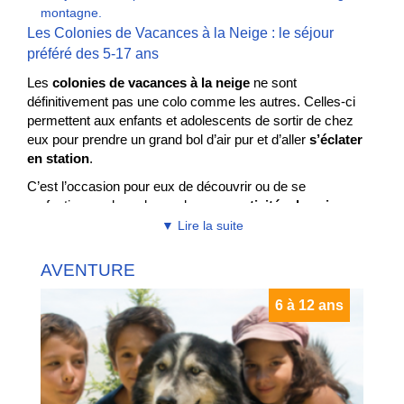
montagne.
Les Colonies de Vacances à la Neige : le séjour
préféré des 5-17 ans
Les
colonies de vacances à la neige
ne sont
définitivement pas une colo comme les autres. Celles-ci
permettent aux enfants et adolescents de sortir de chez
eux pour prendre un grand bol d’air pur et d’aller
s’éclater
en station
.
C’est l’occasion pour eux de découvrir ou de se
perfectionner dans de nombreuses
activités de neige
encadrées et sécurisées. Nos séjours proposent toute la
▼ Lire la suite
panoplie des
sports d’hiver
comme
AVENTURE
le
ski alpin
le
snowblade
6 à 12 ans
le
ski de randonnée
le
ou le
ski de fond
ski nordique
le
snowkite
le
ski avec pulka
les
chiens de traineaux
le
pour les amoureux des chevaux
ski joering