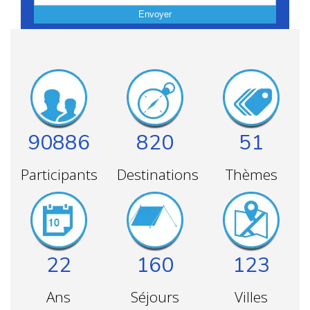
Envoyer
90886
820
51
Participants
Destinations
Thèmes
22
160
123
Ans
Séjours
Villes