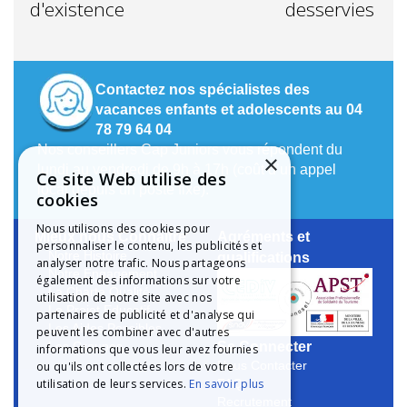
d'existence
desservies
Contactez nos spécialistes des
vacances enfants et adolescents au 04
78 79 64 04
Nos conseillers Cap Juniors vous répondent du
×
lundi au vendredi de 9h à 17h (coût d’un appel
Ce site Web utilise des
local depuis un poste fixe).
cookies
Nous utilisons des cookies pour
Mieux nous Connaître
Agréments et
personnaliser le contenu, les publicités et
Notre Histoire
qualifications
analyser notre trafic. Nous partageons
Notre Engagement
également des informations sur votre
La Charte Qualité
utilisation de notre site avec nos
Le Projet Educatif
partenaires de publicité et d'analyse qui
Les Aides Possibles
peuvent les combiner avec d'autres
Se Connecter
Les Groupes
informations que vous leur avez fournies
ou qu'ils ont collectées lors de votre
Nous Contacter
utilisation de leurs services.
En savoir plus
FAQ
Recrutement