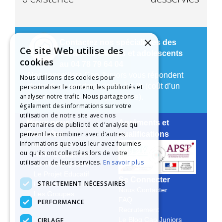
×
Contactez nos spécialistes des
Ce site Web utilise des
vacances enfants et adolescents
cookies
au 04 78 79 64 04
Nos conseillers Cap Juniors vous répondent
Nous utilisons des cookies pour
du lundi au vendredi de 9h à 17h (coût d’un
personnaliser le contenu, les publicités et
analyser notre trafic. Nous partageons
appel local depuis un poste fixe).
également des informations sur votre
utilisation de notre site avec nos
Mieux nous
Agréments et
partenaires de publicité et d'analyse qui
peuvent les combiner avec d'autres
Connaître
qualifications
informations que vous leur avez fournies
Notre Histoire
ou qu'ils ont collectées lors de votre
Notre Engagement
utilisation de leurs services.
En savoir plus
La Charte Qualité
Le Projet Educatif
Se Connecter
STRICTEMENT NÉCESSAIRES
Les Aides Possibles
Nous Contacter
Les Groupes
FAQ
PERFORMANCE
Recrutement
CIBLAGE
Le Blog Cap Juniors