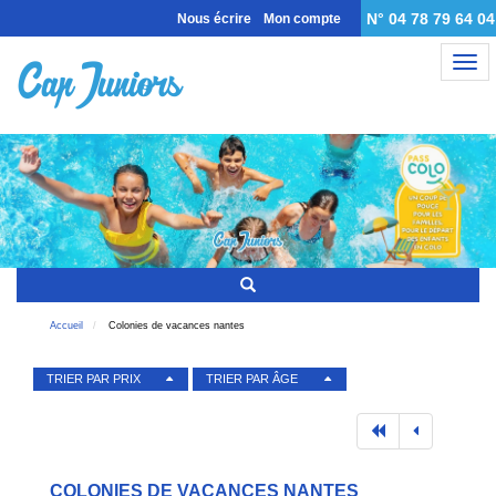
N° 04 78 79 64 04
Nous écrire
Mon compte
Nav
Accueil
Colonies de vacances nantes
TRIER PAR PRIX
TRIER PAR ÂGE
COLONIES DE VACANCES NANTES