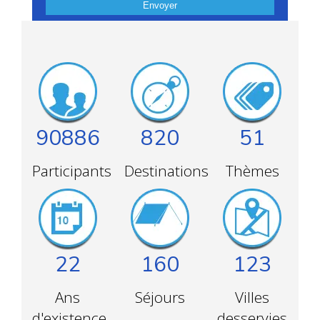
Envoyer
90886
820
51
Participants
Destinations
Thèmes
22
160
123
Ans
Séjours
Villes
d'existence
desservies