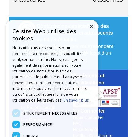
×
Contactez nos spécialistes des
Ce site Web utilise des
vacances enfants et adolescents
cookies
au 04 78 79 64 04
Nos conseillers Cap Juniors vous répondent
Nous utilisons des cookies pour
du lundi au vendredi de 9h à 17h (coût d’un
personnaliser le contenu, les publicités et
analyser notre trafic. Nous partageons
appel local depuis un poste fixe).
également des informations sur votre
utilisation de notre site avec nos
Mieux nous
Agréments et
partenaires de publicité et d'analyse qui
peuvent les combiner avec d'autres
Connaître
qualifications
informations que vous leur avez fournies
Notre Histoire
ou qu'ils ont collectées lors de votre
Notre Engagement
utilisation de leurs services.
En savoir plus
La Charte Qualité
Le Projet Educatif
Se Connecter
STRICTEMENT NÉCESSAIRES
Les Aides Possibles
Nous Contacter
Les Groupes
FAQ
PERFORMANCE
Recrutement
CIBLAGE
Le Blog Cap Juniors