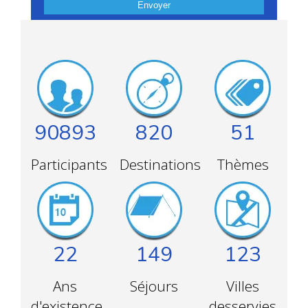
Envoyer
90893
820
51
Participants
Destinations
Thèmes
22
149
123
Ans
Séjours
Villes
d'existence
desservies