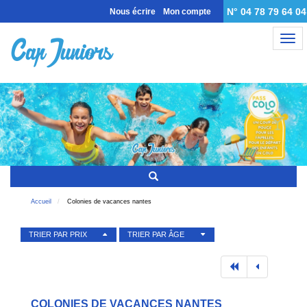
N° 04 78 79 64 04
Nous écrire
Mon compte
Nav
Accueil
Colonies de vacances nantes
TRIER PAR PRIX
TRIER PAR ÂGE
COLONIES DE VACANCES NANTES