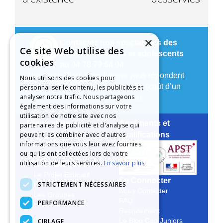
×
Contactez nos spécialistes des
Ce site Web utilise des
vacances enfants et adolescents
cookies
au 04 78 79 64 04
Nos conseillers Cap Juniors vous répondent
Nous utilisons des cookies pour
du lundi au vendredi de 9h à 17h (coût d’un
personnaliser le contenu, les publicités et
analyser notre trafic. Nous partageons
appel local depuis un poste fixe).
également des informations sur votre
utilisation de notre site avec nos
Mieux nous
Agréments et
partenaires de publicité et d'analyse qui
peuvent les combiner avec d'autres
Connaître
qualifications
informations que vous leur avez fournies
Notre Histoire
ou qu'ils ont collectées lors de votre
Notre Engagement
utilisation de leurs services.
En savoir plus
La Charte Qualité
Le Projet Educatif
Se Connecter
STRICTEMENT NÉCESSAIRES
Les Aides Possibles
Nous Contacter
Les Groupes
FAQ
PERFORMANCE
Recrutement
CIBLAGE
Le Blog Cap Juniors