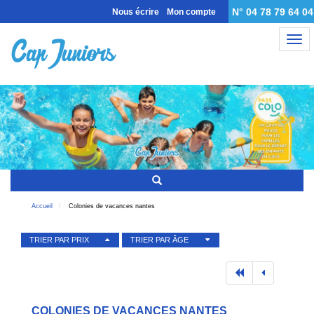
N° 04 78 79 64 04
Nous écrire
Mon compte
Nav
Accueil
Colonies de vacances nantes
TRIER PAR PRIX
TRIER PAR ÂGE
COLONIES DE VACANCES NANTES