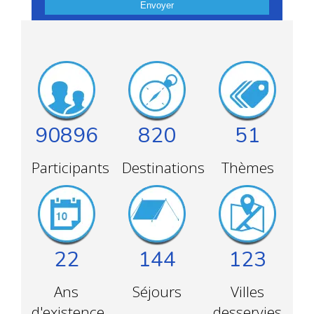
Envoyer
90896
820
51
Participants
Destinations
Thèmes
22
144
123
Ans
Séjours
Villes
d'existence
desservies