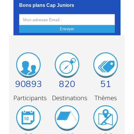
pour le début de l’été. Nous vous proposons un grand choix
Bons plans Cap Juniors
de
séjours et activités
qui les raviront.
Aventure en plein air, en bord de mer, balade à cheval et
plus encore. Au programme une multitude de séjours et
Envoyer
activités riches pour vos enfants de tout âge.
Le plein d’énergie pour un début d’été au top.
Voici notre
sélection des meilleures colos pour le mois de juin.
Les
colos d'été
ne vous intéressent pas ? Vous êtes déjà à
la recherche d’un
break pour la Toussaint
...
Découvrez tous
nos bons plans de la Toussaint
. Soyez les
premiers inscrits !
90893
820
51
Participants
Destinations
Thèmes