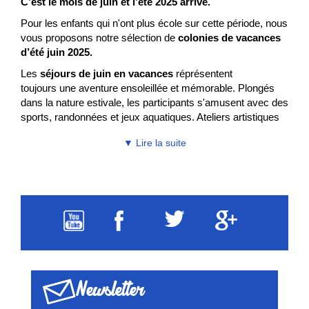
C’est le mois de juin et l’été 2025 arrive.
Pour les enfants qui n'ont plus école sur cette période, nous
vous proposons notre sélection de
colonies de vacances
d’été juin 2025.
Les
séjours de juin en vacances
réprésentent
toujours une aventure ensoleillée et mémorable. Plongés
dans la nature estivale, les participants s'amusent avec des
sports, randonnées et jeux aquatiques. Ateliers artistiques
et sorties culturelles enrichissent l'expérience.
▼ Lire la suite
Encadrés par des animateurs bienveillants, les enfants
tissent des amitiés, renforcent leur confiance et
développent leur créativité.
Une parenthèse hors du
quotidien
pour créer des souvenirs inoubliables et profiter
pleinement de l'été.
Colo été 2025
Les beaux jours se montrent, alors qu’est ce qu’on
attend.
Des moments de joie et de bonne humeur pour les
Newsletter
premières chaleurs de l’été. Envie d’offrir a votre enfant ou
ado un
séjour sous la forme d'une aventure au soleil