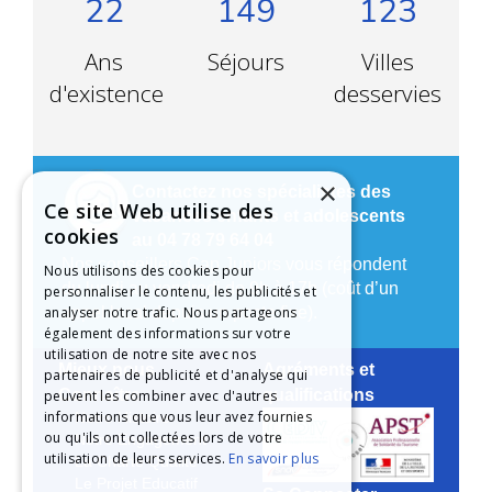
22
149
123
Ans
Séjours
Villes
d'existence
desservies
×
Contactez nos spécialistes des
Ce site Web utilise des
vacances enfants et adolescents
cookies
au 04 78 79 64 04
Nos conseillers Cap Juniors vous répondent
Nous utilisons des cookies pour
du lundi au vendredi de 9h à 17h (coût d’un
personnaliser le contenu, les publicités et
appel local depuis un poste fixe).
analyser notre trafic. Nous partageons
également des informations sur votre
utilisation de notre site avec nos
Mieux nous
Agréments et
partenaires de publicité et d'analyse qui
Connaître
qualifications
peuvent les combiner avec d'autres
informations que vous leur avez fournies
Notre Histoire
ou qu'ils ont collectées lors de votre
Notre Engagement
utilisation de leurs services.
En savoir plus
La Charte Qualité
Le Projet Educatif