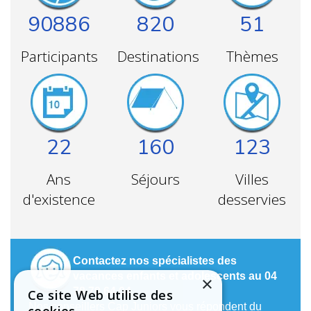
90886
820
51
Participants
Destinations
Thèmes
22
160
123
Ans
Séjours
Villes
d'existence
desservies
Contactez nos spécialistes des
vacances enfants et adolescents au 04
×
78 79 64 04
Ce site Web utilise des
Nos conseillers Cap Juniors vous répondent du