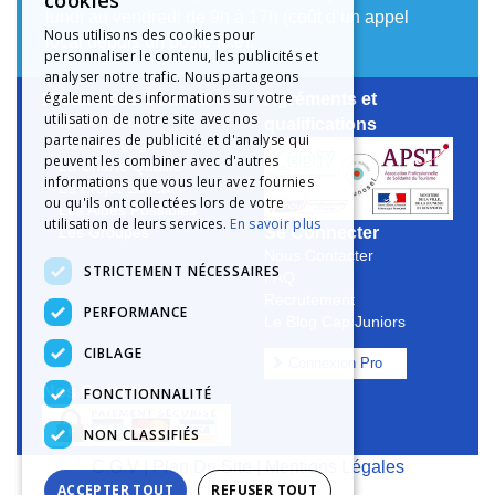
cookies
lundi au vendredi de 9h à 17h (coût d’un appel
Nous utilisons des cookies pour
local depuis un poste fixe).
personnaliser le contenu, les publicités et
analyser notre trafic. Nous partageons
également des informations sur votre
Mieux nous Connaître
Agréments et
utilisation de notre site avec nos
Notre Histoire
qualifications
partenaires de publicité et d'analyse qui
Notre Engagement
peuvent les combiner avec d'autres
La Charte Qualité
informations que vous leur avez fournies
Le Projet Educatif
ou qu'ils ont collectées lors de votre
Les Aides Possibles
utilisation de leurs services.
En savoir plus
Se Connecter
Les Groupes
Nous Contacter
STRICTEMENT NÉCESSAIRES
FAQ
Recrutement
PERFORMANCE
Le Blog Cap Juniors
CIBLAGE
Connexion Pro
Nos Garanties
FONCTIONNALITÉ
NON CLASSIFIÉS
C.G.V
|
Plan Du Site
|
Mentions Légales
ACCEPTER TOUT
REFUSER TOUT