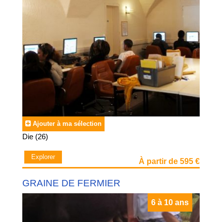
du cinéma, de la pêche ou encore pour les plus curieux les
colonies pluridisciplinaires qui combinent une multitude
d’activités manuelle et sportives. Toute les colonies
garantissent un encadrement par des professeurs et des
animateurs certifiés, dans un cadre aéré et convivial où les
vacances et la découverte sont à l’honneur. Les soirées
seront toutes autant animées et proposeront, suivant les
âges, des grands jeux, des soirées dansantes et des
spectacles.
Pour des vacances plus studieuses, n’hésitez pas à
consulter les offres de
colonie de vacances révision
scolaire
pour bien démarrer la rentrée.
Ajouter à ma sélection
Die (26)
Explorer
À partir de 595 €
GRAINE DE FERMIER
6 à 10 ans