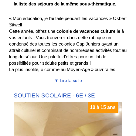
la liste des séjours de la même sous-thématique.
« Mon éducation, je l’ai faite pendant les vacances » Osbert
Sitwell
Cette année, offrez une
colonie de vacances culturelle
à
vos enfants ! Vous trouverez dans cette rubrique un
condensé des toutes les colonies Cap Juniors ayant un
attrait culturel et combinant de nombreuses activités tout au
long du séjour. Une palette d’offres pour un flot de
possibilités pour séduire petits et grands !
La plus insolite, « comme au Moyen-Age » ouvrira les
portes du monde médiéval à vos enfants par le biais
▼ Lire la suite
d'activités manuelles et sportives. Plus traditionnelles, les
colonies de soutien scolaire ou School camp sauront
SOUTIEN SCOLAIRE - 6E / 3E
satisfaire vos enfants avec la juste dose de cours et
d’activités. A la clef : cours d’anglais, soutient scolaire
10 à 15 ans
suivant les besoins de chacun, de nombreuses activités
sportives et culturelles. Un programme qui s’adaptera à
tous les âges. Et enfin, plus ciblées, les colonies de
vacances thématiques qui combleront les passionnés
d’équitation, d’art du cirque, de musique, d’art de la scène et