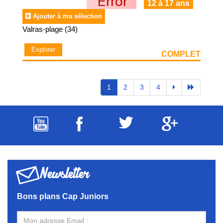
12 à 17 ans
Ajouter à ma sélection
Valras-plage (34)
Explorer
COMPLET
1
2
3
4
Newsletter
Bons plans Cap Juniors