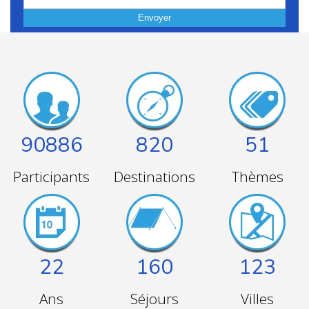
Envoyer
90886
820
51
Participants
Destinations
Thèmes
22
160
123
Ans
Séjours
Villes