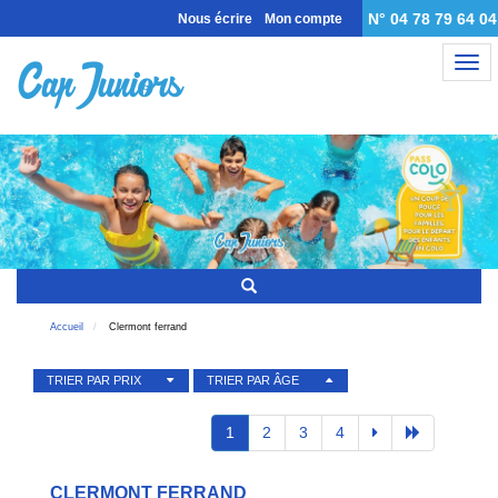
N° 04 78 79 64 04
Nous écrire
Mon compte
Nav
Accueil
Clermont ferrand
TRIER PAR PRIX
TRIER PAR ÂGE
1
2
3
4
CLERMONT FERRAND