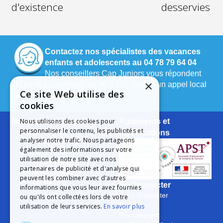
d'existence
desservies
Contactez nos spécialistes des vacances
enfants et adolescents au 04 78 79 64 04
Nos conseillers Cap Juniors vous répondent
×
du lundi au vendredi de 9h à 17h (coût d’un appel local
Ce site Web utilise des
depuis un poste fixe).
cookies
Mieux nous Connaître
Agréments et
Nous utilisons des cookies pour
personnaliser le contenu, les publicités et
Notre Histoire
qualifications
analyser notre trafic. Nous partageons
Notre Engagement
également des informations sur votre
La Charte Qualité
utilisation de notre site avec nos
Le Projet Educatif
partenaires de publicité et d'analyse qui
Les Aides Possibles
peuvent les combiner avec d'autres
Les Groupes
Se Connecter
informations que vous leur avez fournies
Nous Contacter
ou qu'ils ont collectées lors de votre
FAQ
utilisation de leurs services.
En savoir plus
Recrutement