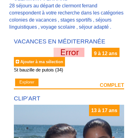
28 séjours au départ de clermont ferrand
correspondent à votre recherche dans les catégories
colonies de vacances
,
stages sportifs
,
séjours
linguistiques
,
voyage scolaire
,
séjour adapté
.
VACANCES EN MÉDITERRANÉE
9 à 12 ans
Ajouter à ma sélection
St bauzille de putois (34)
Explorer
COMPLET
CLIP'ART
13 à 17 ans