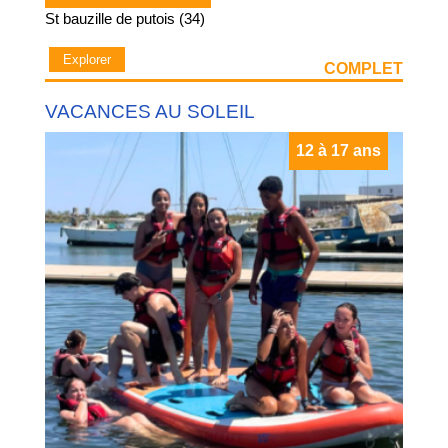
St bauzille de putois (34)
Explorer
COMPLET
VACANCES AU SOLEIL
12 à 17 ans