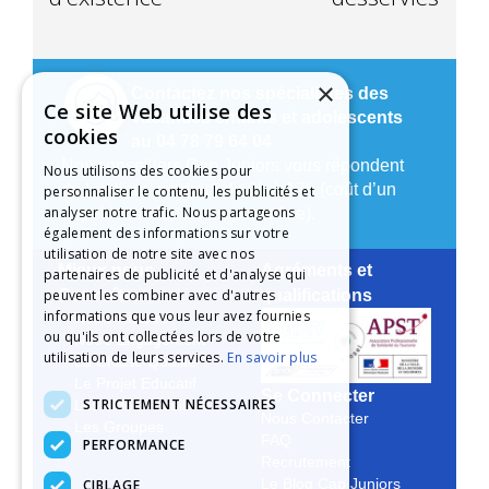
×
Contactez nos spécialistes des
Ce site Web utilise des
vacances enfants et adolescents
cookies
au 04 78 79 64 04
Nos conseillers Cap Juniors vous répondent
Nous utilisons des cookies pour
du lundi au vendredi de 9h à 17h (coût d’un
personnaliser le contenu, les publicités et
analyser notre trafic. Nous partageons
appel local depuis un poste fixe).
également des informations sur votre
utilisation de notre site avec nos
Mieux nous
Agréments et
partenaires de publicité et d'analyse qui
peuvent les combiner avec d'autres
Connaître
qualifications
informations que vous leur avez fournies
Notre Histoire
ou qu'ils ont collectées lors de votre
Notre Engagement
utilisation de leurs services.
En savoir plus
La Charte Qualité
Le Projet Educatif
Se Connecter
STRICTEMENT NÉCESSAIRES
Les Aides Possibles
Nous Contacter
Les Groupes
FAQ
PERFORMANCE
Recrutement
CIBLAGE
Le Blog Cap Juniors