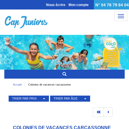
N° 04 78 79 64 04
Nous écrire
Mon compte
Nav
Accueil
Colonies de vacances carcassonne
TRIER PAR PRIX
TRIER PAR ÂGE
COLONIES DE VACANCES CARCASSONNE