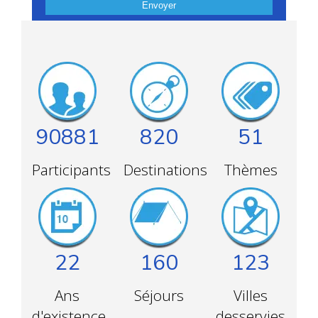
Envoyer
90881
820
51
Participants
Destinations
Thèmes
22
160
123
Ans
Séjours
Villes
d'existence
desservies