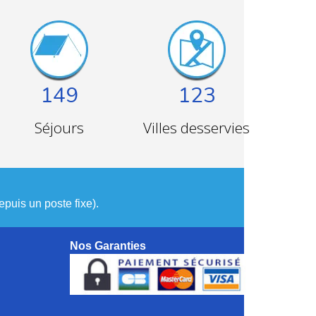
149
123
Séjours
Villes desservies
puis un poste fixe).
Nos Garanties