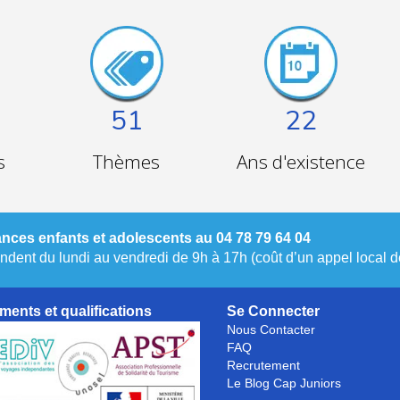
51
22
s
Thèmes
Ans d'existence
nces enfants et adolescents au 04 78 79 64 04
dent du lundi au vendredi de 9h à 17h (coût d’un appel local de
ments et qualifications
Se Connecter
Nous Contacter
FAQ
Recrutement
Le Blog Cap Juniors