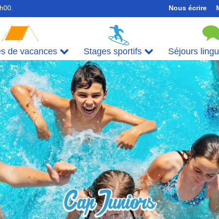
7h00.
Nous écrire
es de vacances
Stages sportifs
Séjours ling