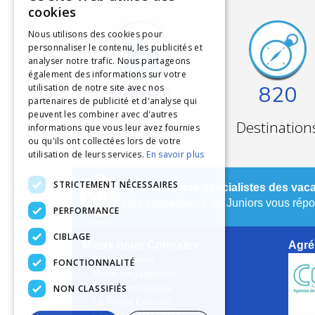
cookies
Nous utilisons des cookies pour
personnaliser le contenu, les publicités et
analyser notre trafic. Nous partageons
également des informations sur votre
90893
820
utilisation de notre site avec nos
partenaires de publicité et d'analyse qui
peuvent les combiner avec d'autres
Participants
Destination
informations que vous leur avez fournies
ou qu'ils ont collectées lors de votre
utilisation de leurs services.
En savoir plus
STRICTEMENT NÉCESSAIRES
Contactez nos spécialistes des vaca
Nos conseillers Cap Juniors vous répon
PERFORMANCE
CIBLAGE
Mieux nous Connaître
Agré
Notre Histoire
FONCTIONNALITÉ
Notre Engagement
NON CLASSIFIÉS
La Charte Qualité
Le Projet Educatif