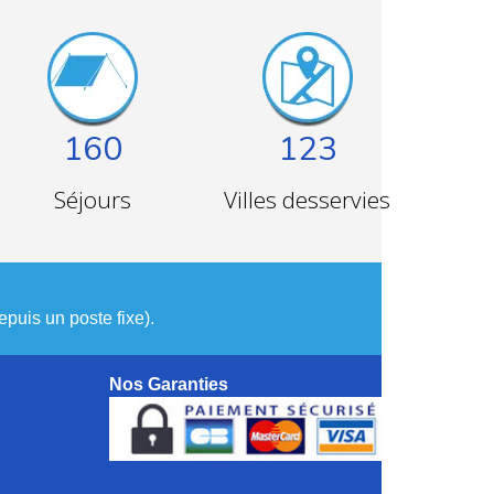
160
123
Séjours
Villes desservies
puis un poste fixe).
Nos Garanties