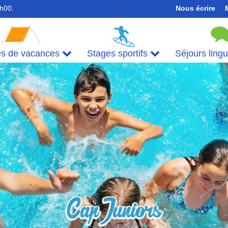
7h00.
Nous écrire
es de vacances
Stages sportifs
Séjours ling