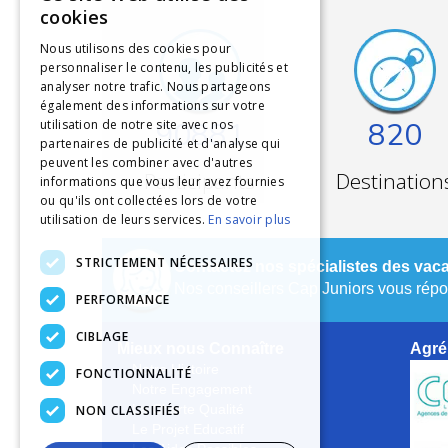
cookies
Nous utilisons des cookies pour
personnaliser le contenu, les publicités et
analyser notre trafic. Nous partageons
également des informations sur votre
90881
820
utilisation de notre site avec nos
partenaires de publicité et d'analyse qui
peuvent les combiner avec d'autres
Participants
Destination
informations que vous leur avez fournies
ou qu'ils ont collectées lors de votre
utilisation de leurs services.
En savoir plus
STRICTEMENT NÉCESSAIRES
Contactez nos spécialistes des vaca
Nos conseillers Cap Juniors vous répon
PERFORMANCE
CIBLAGE
Mieux nous Connaître
Agré
Notre Histoire
FONCTIONNALITÉ
Notre Engagement
NON CLASSIFIÉS
La Charte Qualité
Le Projet Educatif