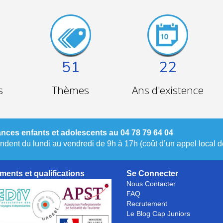
51
22
s
Thèmes
Ans d'existence
nces enfants et adolescents au 04 78 79 64 04
dent du lundi au vendredi de 9h à 17h (coût d’un appel local de
ments et qualifications
Se Connecter
Nous Contacter
FAQ
Recrutement
Le Blog Cap Juniors