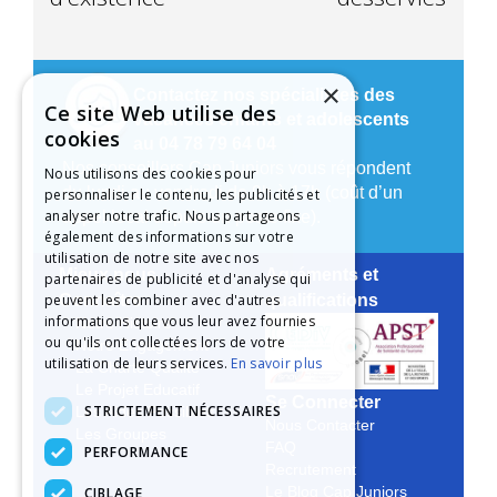
×
Contactez nos spécialistes des
Ce site Web utilise des
vacances enfants et adolescents
cookies
au 04 78 79 64 04
Nos conseillers Cap Juniors vous répondent
Nous utilisons des cookies pour
du lundi au vendredi de 9h à 17h (coût d’un
personnaliser le contenu, les publicités et
analyser notre trafic. Nous partageons
appel local depuis un poste fixe).
également des informations sur votre
utilisation de notre site avec nos
Mieux nous
Agréments et
partenaires de publicité et d'analyse qui
peuvent les combiner avec d'autres
Connaître
qualifications
informations que vous leur avez fournies
Notre Histoire
ou qu'ils ont collectées lors de votre
Notre Engagement
utilisation de leurs services.
En savoir plus
La Charte Qualité
Le Projet Educatif
Se Connecter
STRICTEMENT NÉCESSAIRES
Les Aides Possibles
Nous Contacter
Les Groupes
FAQ
PERFORMANCE
Recrutement
CIBLAGE
Le Blog Cap Juniors