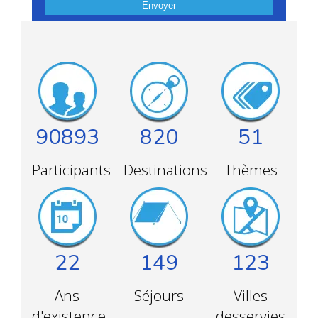
Envoyer
90893
820
51
Participants
Destinations
Thèmes
22
149
123
Ans
Séjours
Villes
d'existence
desservies