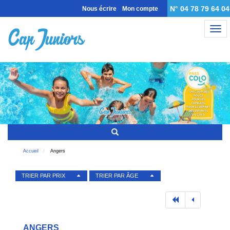
N° 04 78 79 64 04
Nous écrire
Mon compte
Nav
Accueil
Angers
TRIER PAR PRIX
TRIER PAR ÂGE
ANGERS