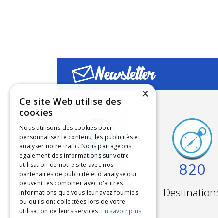
Colonie de vacances baignade en piscine
Dans la
piscine
, l'ambiance est tout aussi festive. 
natation. Des
jeux aquatiques créatifs
, tels que les
résonnent autour du bassin, créant une atmosphère 
Les moniteurs veillent constamment à la sécurité et 
Newsletter
timides à se lancer dans l'eau et s'assurent que tous
Colonies de vacances d'été
×
Ce site Web utilise des
L'
activité baignade
dans une
colonie de vacances d'
cookies
participants, de développer la confiance en soi et de
communauté et favorise l'esprit d'équipe chez les
Nous utilisons des cookies pour
personnaliser le contenu, les publicités et
La
baignade à la mer ou en piscine dans une colo
analyser notre trafic. Nous partageons
d'insouciance.
également des informations sur votre
90893
820
utilisation de notre site avec nos
partenaires de publicité et d'analyse qui
peuvent les combiner avec d'autres
Participants
Destination
informations que vous leur avez fournies
ou qu'ils ont collectées lors de votre
utilisation de leurs services.
En savoir plus