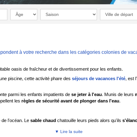
spondent à votre recherche dans les catégories
colonies de vac
table oasis de fraîcheur et de divertissement pour les enfants.
une piscine, cette activité phare des
séjours de vacances l'été
, est
monte parmi les enfants impatients de
se jeter à l'eau
. Munis de leurs
m
pellent les
règles de sécurité avant de plonger dans l'eau
.
é de l'océan. Le
sable chaud
chatouille leurs pieds alors qu'ils
s'élan
la douce houle. Les plus audacieux s'essaient aux vagues plus grosses 
▼ Lire la suite
hercher des coquillages sur le rivage.