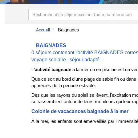
Baignades
Accueil
BAIGNADES
0 séjours contenant l'activité BAIGNADES corre
voyage scolaire
,
séjour adapté
.
L'
activité baignade
à la mer ou en piscine est un véri
Que ce soit au bord d'une plage de sable fin ou dans 
appréciés de la période estivale.
Dès que les rayons du soleil se lèvent, l'excitation 
se rassemblent autour de leurs moniteurs qui leur rap
Colonie de vacacances baignade à la mer
À la mer, les enfants sont émerveillés par l'immensit
dans les eaux cristallines et se laissent porter par 
s'amusent à construire des
châteaux de sable
ou à c