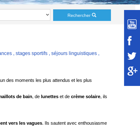
Rechercher
ances
,
stages sportifs
,
séjours linguistiques
,
 l'un des moments les plus attendus et les plus
aillots de bain
, de
lunettes
et de
crème solaire
, ils
cent vers les vagues
. Ils sautent avec enthousiasme
en poussant des cris de joie, tandis que d'autres