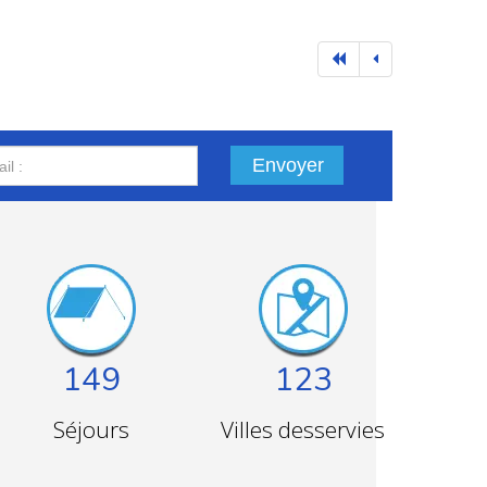
 mutuellement et se lançant des défis ludiques de
pétition amicale. Les rires et les éclats de joie
les
techniques de nage
, encouragent les plus
Envoyer
e occasion de se lier d'amitié avec les autres
,
cette activité renforce le sentiment de
ur des enfants des souvenirs de bonheur et
149
123
Séjours
Villes desservies