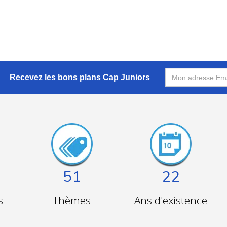
Les enfants plongent avec entrain dans l'eau bleu azur, s'éclaboussant
 courses de relais avec des objets flottants, ajoutent une touche de com
de bonheur contagieux.
au
bien-être des enfants
. Ils prodiguent des conseils pour améliorer 
 profitent de ces moments de détente en toute sérénité.
Recevez les bons plans Cap Juniors
été
ne se limite pas simplement à s'amuser dans l'eau, c'est aussi un
 créer des souvenirs inoubliables. Au-delà du simple rafraîchissement
 enfants
.
nie de vacances
reste une expérience magique qui laisse dans le cœ
51
22
s
Thèmes
Ans d'existence