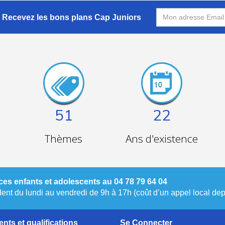
Recevez les bons plans Cap Juniors
51
22
Thèmes
Ans d'existence
es enfants et adolescents au 04 78 79 64 04
nt du lundi au vendredi de 9h à 17h (coût d’un appel local depu
nts et qualifications
Se Connecter