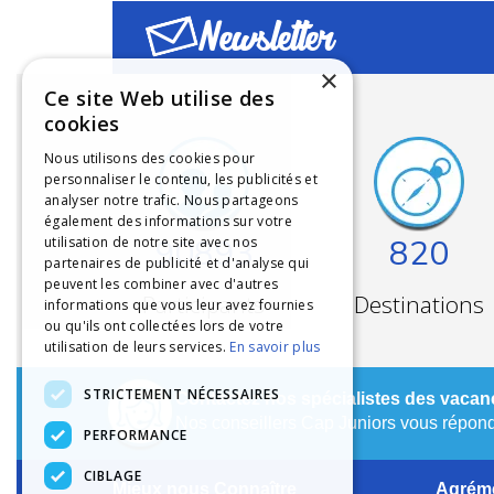
Newsletter
×
Ce site Web utilise des
cookies
Nous utilisons des cookies pour
personnaliser le contenu, les publicités et
analyser notre trafic. Nous partageons
également des informations sur votre
90893
820
utilisation de notre site avec nos
partenaires de publicité et d'analyse qui
peuvent les combiner avec d'autres
Participants
Destinations
informations que vous leur avez fournies
ou qu'ils ont collectées lors de votre
utilisation de leurs services.
En savoir plus
STRICTEMENT NÉCESSAIRES
Contactez nos spécialistes des vacanc
Nos conseillers Cap Juniors vous réponde
PERFORMANCE
CIBLAGE
Mieux nous Connaître
Agréme