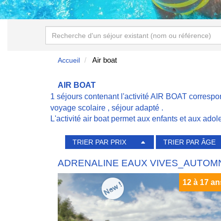
Air boat
Accueil
AIR BOAT
1 séjours contenant l'activité AIR BOAT corresp
voyage scolaire
,
séjour adapté
.
L'activité air boat permet aux enfants et aux ado
TRIER PAR PRIX
TRIER PAR ÂGE
ADRENALINE EAUX VIVES_AUTOM
12 à 17 an