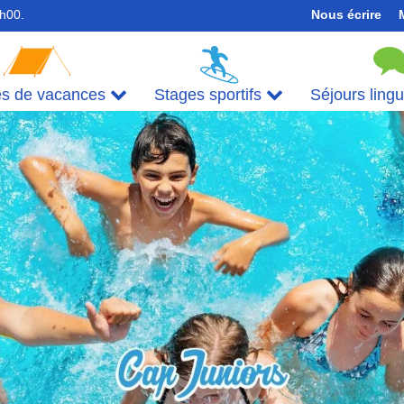
7h00.
Nous écrire
es de vacances
Stages sportifs
Séjours ling