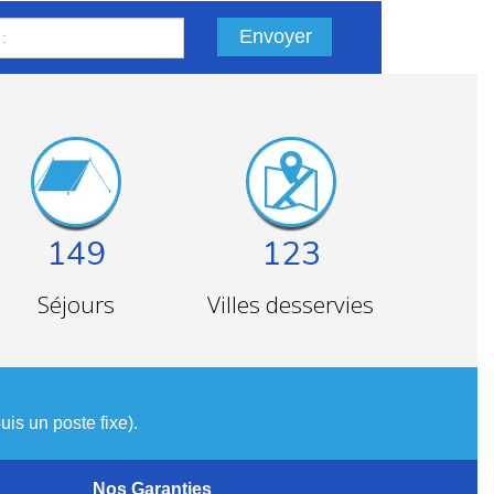
Envoyer
149
123
Séjours
Villes desservies
is un poste fixe).
Nos Garanties